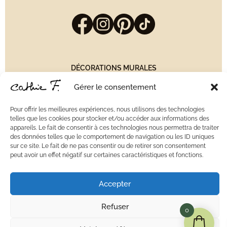
DÉCORATIONS MURALES
GUIRLANDES
Gérer le consentement
JUJU HATS
MIROIRS
Pour offrir les meilleures expériences, nous utilisons des technologies
VASES
telles que les cookies pour stocker et/ou accéder aux informations des
ATTRAPE-RÊVES
appareils. Le fait de consentir à ces technologies nous permettra de traiter
BONS CADEAUX
des données telles que le comportement de navigation ou les ID uniques
sur ce site. Le fait de ne pas consentir ou de retirer son consentement
peut avoir un effet négatif sur certaines caractéristiques et fonctions.
Livraisons & Retours
Conditions générales de ventes
Mentions légales
Accepter
©2025 Cathie F. | Réalisé par
raph_asln
Refuser
0