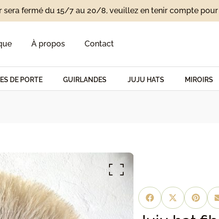
r sera fermé du 15/7 au 20/8, veuillez en tenir compte po
que
À propos
Contact
ES DE PORTE
GUIRLANDES
JUJU HATS
MIROIRS