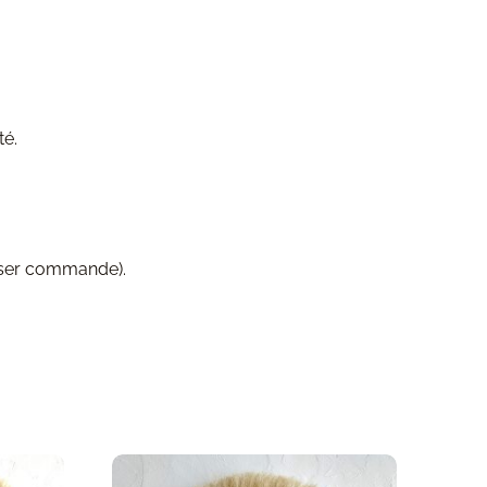
té.
sser commande).