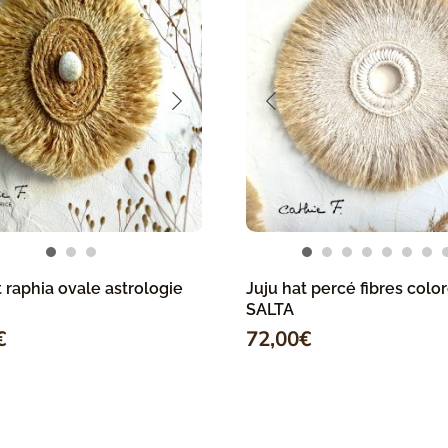
t raphia ovale astrologie
Juju hat percé fibres colo
SALTA
€
72,00
€