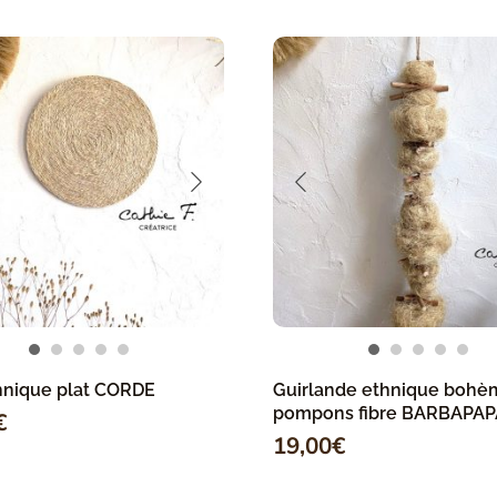
hnique plat CORDE
Guirlande ethnique bohè
pompons fibre BARBAPAP
€
19,00
€