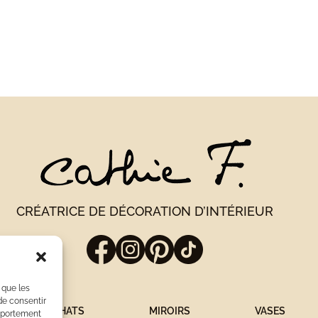
CRÉATRICE DE DÉCORATION D’INTÉRIEUR
 que les
de consentir
JUJU HATS
MIROIRS
VASES
omportement